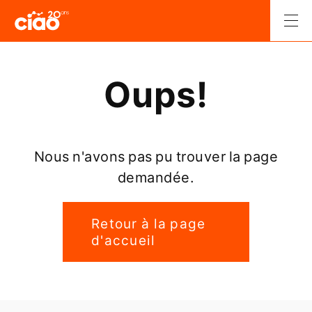
Passer
au
Men
contenu
Retour
à
l'accueil.
Oups!
Nous n'avons pas pu trouver la page
demandée.
Retour à la page
d'accueil