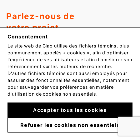
Parlez-nous de
votre projet.
Consentement
Les champs suivis d'un * sont obligatoires.
Le site web de
Ciao
utilise des fichiers témoins, plus
communément appelés « cookies », afin d'optimiser
Prénom*
l'expérience de ses utilisateurs et afin d'améliorer son
Champs
référencement sur les moteurs de recherche.
requis
D'autres fichiers témoins sont aussi employés pour
assurer des fonctionnalités essentielles, notamment
pour sauvegarder vos préférences en matière
d'utilisation de cookies non essentiels.
Nom*
Champs
Accepter tous les cookies
requis
Refuser les cookies non essentiels